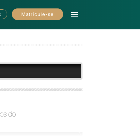
Matricule-se
o
cos do