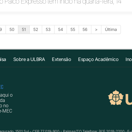
o Palco Expresso tem início na quarta-feira, 14
9
50
51
52
53
54
55
56
>
Última
isa
Sobre a ULBRA
Extensão
Espaço Acadêmico
In
egurado, 1501 Sul - CEP 77.019-900 - Palmas/TO Telefone: (63) 2018-2200 · E-