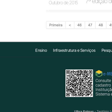
7ª edição d
Outubro de 2015
Primeira
<
46
47
48
4
Ensino
Infraestrutura e Serviços
Pesqu
Ulbra Palmas
- Teotônio S