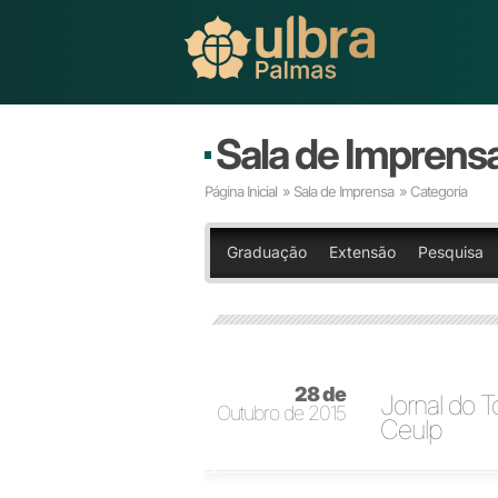
Sala de Imprens
Página Inicial
»
Sala de Imprensa
» Categoria
Graduação
Extensão
Pesquisa
28 de
Jornal do T
Outubro de 2015
Ceulp