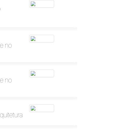
º
te no
te no
quitetura