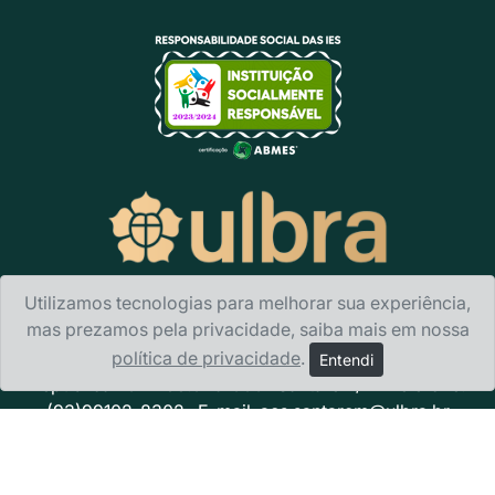
Utilizamos tecnologias para melhorar sua experiência,
mas prezamos pela privacidade, saiba mais em nossa
Ulbra Santarém
- Av. Sérgio Henn, 1.787 Bairro Nova
política de privacidade
.
Entendi
República · CEP 68.025-000 · Santarém/PA Telefone:
(93)99102-8302 · E-mail:
acs.santarem@ulbra.br
Política de privacidade