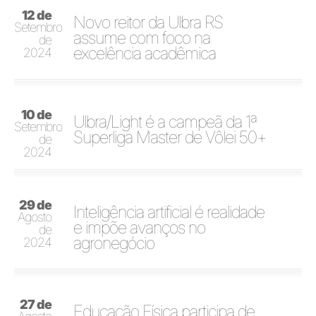
12 de
Novo reitor da Ulbra RS
Setembro
assume com foco na
de
excelência acadêmica
2024
10 de
Ulbra/Light é a campeã da 1ª
Setembro
Superliga Master de Vôlei 50+
de
2024
29 de
Inteligência artificial é realidade
Agosto
e impõe avanços no
de
agronegócio
2024
27 de
Educação Física participa de