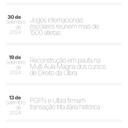
30 de
Jogos internacionais
Setembro
escolares reúnem mais de
de
1500 atletas
2024
19 de
Reconstrução em pauta na
Setembro
Multi Aula Magna dos cursos
de
de Direito da Ulbra
2024
13 de
PGFN e Ulbra firmam
Setembro
transação tributária histórica
de
2024