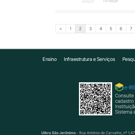
2025
<
1
2
3
4
5
6
7
Ensino
Infraestrutura e Serviços
Pesqu
Ulbra São Jerônimo
- Rua Antônio de Carvalho, nº 1.47