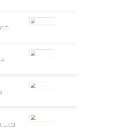
fera
de
a
ustiça