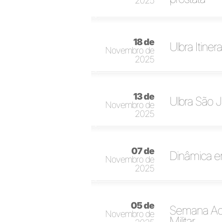
2025
18 de
Ulbra Itiner
Novembro de
2025
13 de
Ulbra São J
Novembro de
2025
07 de
Dinâmica em
Novembro de
2025
05 de
Semana Acad
Novembro de
Militar