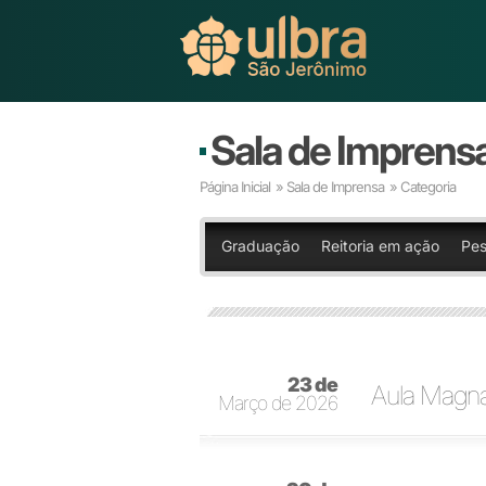
Sala de Imprens
Página Inicial
»
Sala de Imprensa
» Categoria
Graduação
Reitoria em ação
Pes
23 de
Aula Magna
Março de 2026