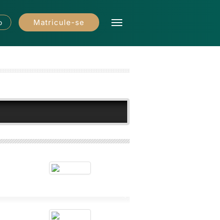
Matricule-se
o