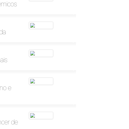
êmicos
nda
ais
no e
ncer de