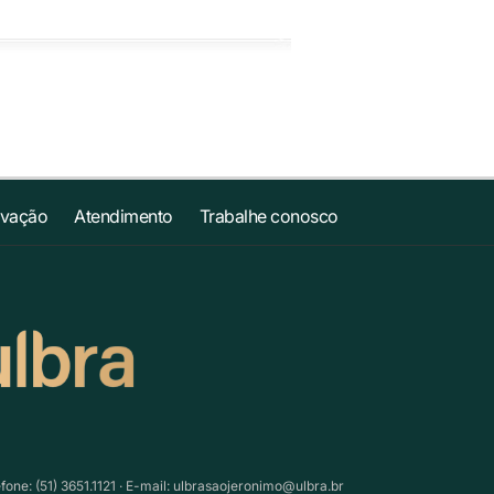
ovação
Atendimento
Trabalhe conosco
ne: (51) 3651.1121 · E-mail:
ulbrasaojeronimo@ulbra.br