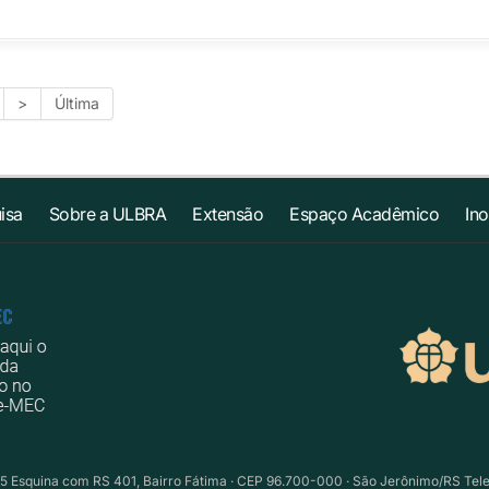
>
Última
isa
Sobre a ULBRA
Extensão
Espaço Acadêmico
In
5 Esquina com RS 401, Bairro Fátima · CEP 96.700-000 · São Jerônimo/RS Telefo