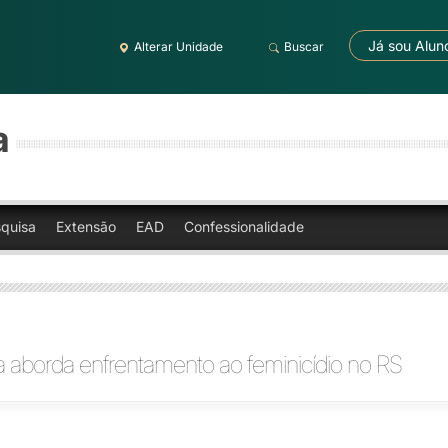
Já sou Alun
Alterar Unidade
Buscar
a
quisa
Extensão
EAD
Confessionalidade
 aborda enfrentamento ao feminicídio no RS