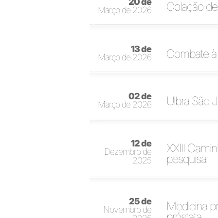
20 de
Colação de
Março de 2026
13 de
Combate à 
Março de 2026
02 de
Ulbra São J
Março de 2026
12 de
XXIII Cami
Dezembro de
pesquisa
2025
25 de
Medicina p
Novembro de
próstata