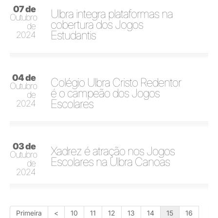
07 de
Ulbra integra plataformas na
Outubro
cobertura dos Jogos
de
Estudantis
2024
04 de
Colégio Ulbra Cristo Redentor
Outubro
é o campeão dos Jogos
de
Escolares
2024
03 de
Xadrez é atração nos Jogos
Outubro
Escolares na Ulbra Canoas
de
2024
Primeira
<
10
11
12
13
14
15
16