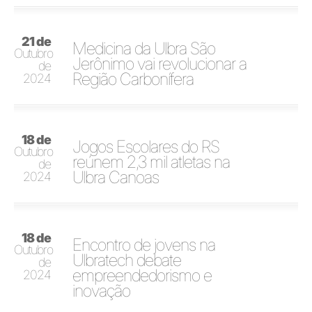
21 de
Medicina da Ulbra São
Outubro
Jerônimo vai revolucionar a
de
Região Carbonífera
2024
18 de
Jogos Escolares do RS
Outubro
reúnem 2,3 mil atletas na
de
Ulbra Canoas
2024
18 de
Encontro de jovens na
Outubro
Ulbratech debate
de
empreendedorismo e
2024
inovação