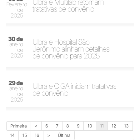
Ulbra e Multilab retomam
Fevereiro
tratativas de convênio
de
2025
30 de
Ulbra e Hospital São
Janeiro
Jerônimo alinham detalhes
de
de convênio para 2025
2025
29 de
Ulbra e CIGA iniciam tratativas
Janeiro
de convênio
de
2025
Primeira
<
6
7
8
9
10
11
12
13
14
15
16
>
Última