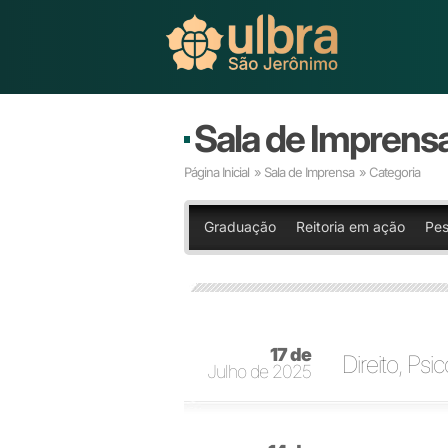
Sala de Imprens
Página Inicial
»
Sala de Imprensa
» Categoria
Graduação
Reitoria em ação
Pes
17 de
Direito, Ps
Julho de 2025