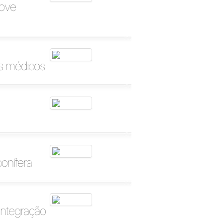
move
os médicos
bonífera
integração