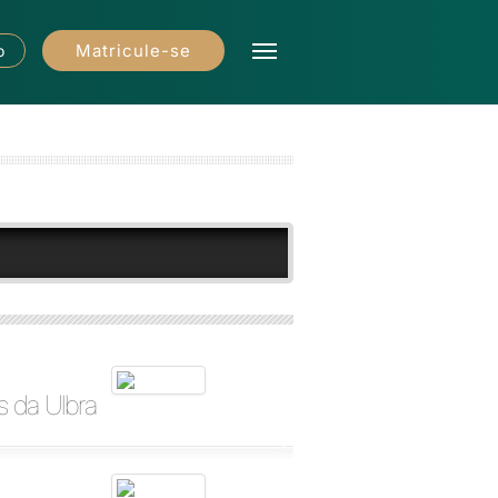
Matricule-se
o
s da Ulbra