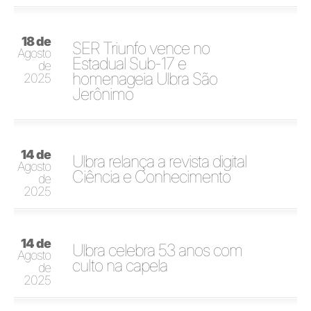
18 de
SER Triunfo vence no
Agosto
Estadual Sub-17 e
de
homenageia Ulbra São
2025
Jerônimo
14 de
Ulbra relança a revista digital
Agosto
Ciência e Conhecimento
de
2025
14 de
Ulbra celebra 53 anos com
Agosto
culto na capela
de
2025