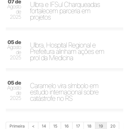
07 de
Ulbra e IFSul Charqueadas
Agosto
fortalecem parceria em
de
projetos
2025
05 de
Ulbra, Hospital Regional e
Agosto
Prefeitura alinham ações em
de
prol da Medicina
2025
05 de
Caramelo vira símbolo em
Agosto
estudo internacional sobre
de
catástrofe no RS
2025
Primeira
<
14
15
16
17
18
19
20