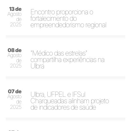
13 de
Encontro proporciona o
Agosto
fortalecimento do
de
empreendedorismo regional
2025
08 de
"Médico das estrelas"
Agosto
compartilha experiências na
de
Ulbra
2025
07 de
Ulbra, UFPEL e IFSul
Agosto
Charqueadas alinham projeto
de
de indicadores de saúde
2025