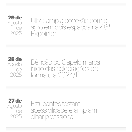
29 de
Ulbra amplia conexão com o
Agosto
agro em dois espaços na 48ª
de
Expointer
2025
28 de
Bênção do Capelo marca
Agosto
início das celebrações de
de
formatura 2024/1
2025
27 de
Estudantes testam
Agosto
acessibilidade e ampliam
de
olhar profissional
2025