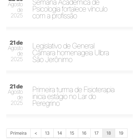
Semana Acadêmica de
Agosto
Psicologia fortalece vínculo
de
com a profissão
2025
21 de
Legislativo de General
Agosto
Câmara homenageia Ulbra
de
São Jerônimo
2025
21 de
Primeira turma de Fisioterapia
Agosto
inicia estágio no Lar do
de
Peregrino
2025
Primeira
<
13
14
15
16
17
18
19