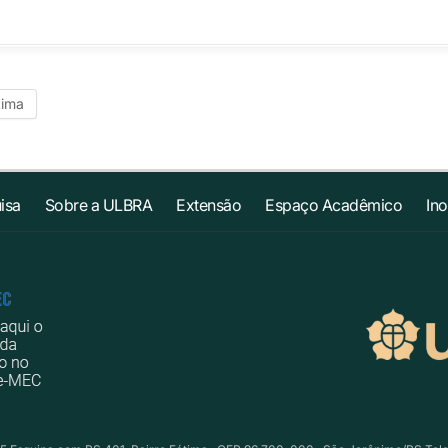
tima
isa
Sobre a ULBRA
Extensão
Espaço Acadêmico
In