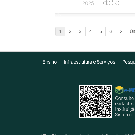
do Sol
2025
1
2
3
4
5
6
>
Úl
Ensino
Infraestrutura e Serviços
Pesqu