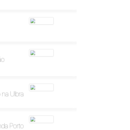
ão
 na Ulbra
nda Porto