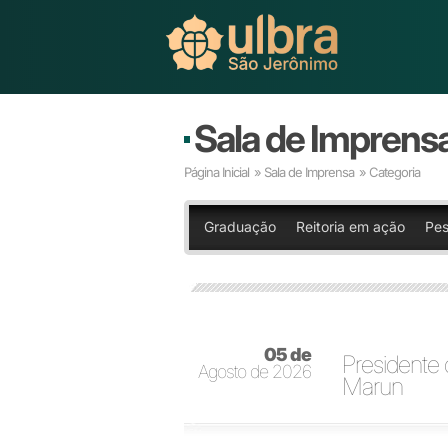
Sala de Imprens
Página Inicial
»
Sala de Imprensa
» Categoria
Graduação
Reitoria em ação
Pes
05 de
Presidente d
Agosto de 2026
Marun