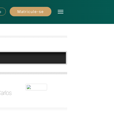
Matricule-se
o
Carlos