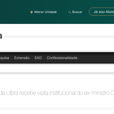
Já sou Alun
Alterar Unidade
Buscar
a
quisa
Extensão
EAD
Confessionalidade
a Ulbra recebe visita institucional do ex-ministro 