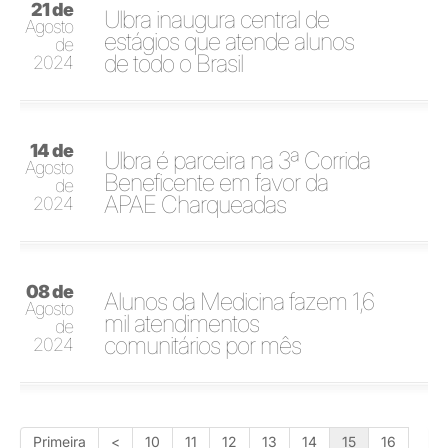
21 de
Ulbra inaugura central de
Agosto
estágios que atende alunos
de
de todo o Brasil
2024
14 de
Ulbra é parceira na 3ª Corrida
Agosto
Beneficente em favor da
de
APAE Charqueadas
2024
08 de
Alunos da Medicina fazem 1,6
Agosto
mil atendimentos
de
comunitários por mês
2024
Primeira
<
10
11
12
13
14
15
16