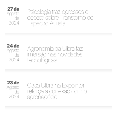
27 de
Psicologia traz egressos e
Agosto
debate sobre Transtorno do
de
Espectro Autista
2024
24 de
Agronomia da Ulbra faz
Agosto
imersão nas novidades
de
tecnológicas
2024
23 de
Casa Ulbra na Expointer
Agosto
reforça a conexão com o
de
agronegócio
2024