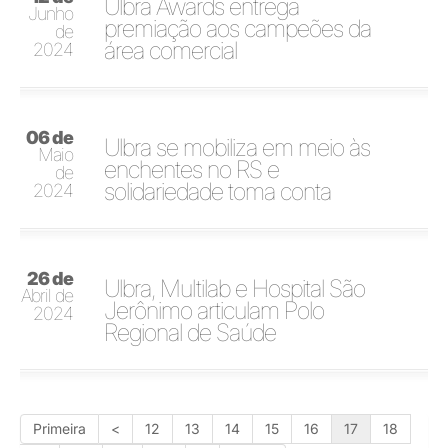
Ulbra Awards entrega
Junho
premiação aos campeões da
de
área comercial
2024
06 de
Ulbra se mobiliza em meio às
Maio
enchentes no RS e
de
solidariedade toma conta
2024
26 de
Ulbra, Multilab e Hospital São
Abril de
Jerônimo articulam Polo
2024
Regional de Saúde
Primeira
<
12
13
14
15
16
17
18