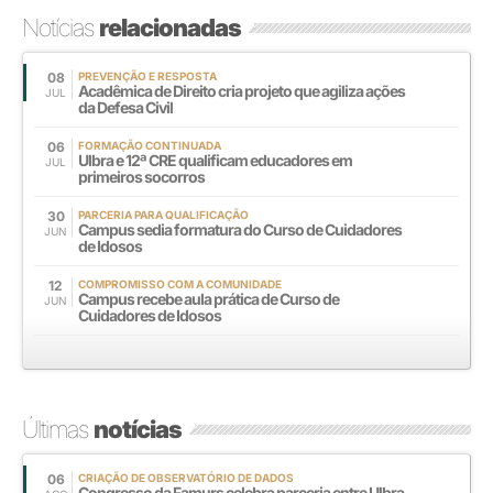
Notícias
relacionadas
08
PREVENÇÃO E RESPOSTA
Acadêmica de Direito cria projeto que agiliza ações
JUL
da Defesa Civil
06
FORMAÇÃO CONTINUADA
Ulbra e 12ª CRE qualificam educadores em
JUL
primeiros socorros
30
PARCERIA PARA QUALIFICAÇÃO
Campus sedia formatura do Curso de Cuidadores
JUN
de Idosos
12
COMPROMISSO COM A COMUNIDADE
Campus recebe aula prática de Curso de
JUN
Cuidadores de Idosos
Últimas
notícias
06
CRIAÇÃO DE OBSERVATÓRIO DE DADOS
Congresso da Famurs celebra parceria entre Ulbra