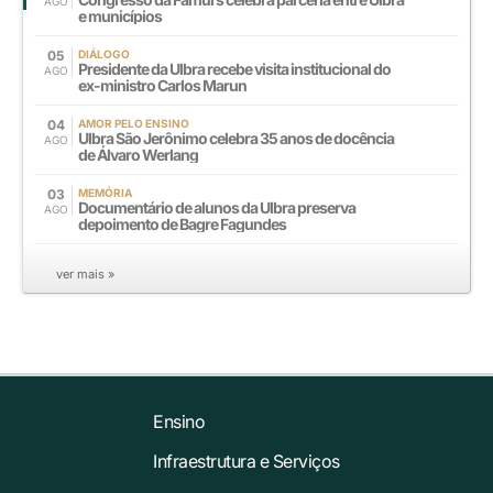
AGO
e municípios
05
DIÁLOGO
Presidente da Ulbra recebe visita institucional do
AGO
ex-ministro Carlos Marun
04
AMOR PELO ENSINO
Ulbra São Jerônimo celebra 35 anos de docência
AGO
de Álvaro Werlang
03
MEMÓRIA
Documentário de alunos da Ulbra preserva
AGO
depoimento de Bagre Fagundes
ver mais »
Ensino
Infraestrutura e Serviços