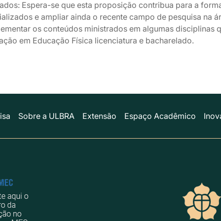
tados: Espera-se que esta proposição contribua para a form
ializados e ampliar ainda o recente campo de pesquisa na á
ementar os conteúdos ministrados em algumas disciplinas 
ação em Educação Física licenciatura e bacharelado.
isa
Sobre a ULBRA
Extensão
Espaço Acadêmico
Inov