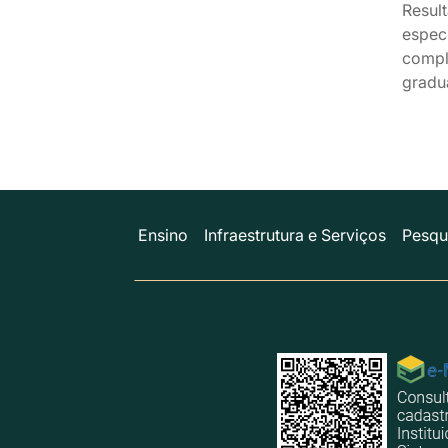
Resul
espec
compl
gradu
Ensino
Infraestrutura e Serviços
Pesqu