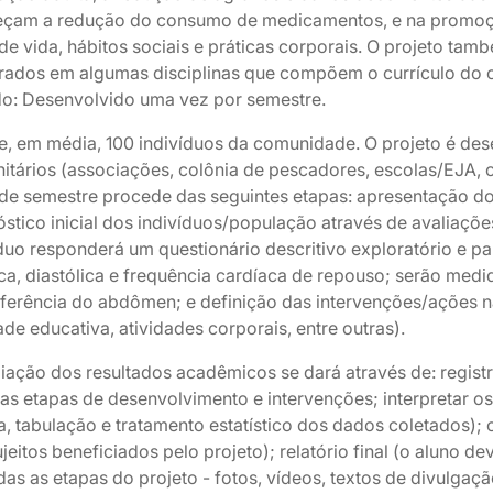
eçam a redução do consumo de medicamentos, e na promoç
 de vida, hábitos sociais e práticas corporais. O projeto t
trados em algumas disciplinas que compõem o currículo do 
o: Desenvolvido uma vez por semestre.
e, em média, 100 indivíduos da comunidade. O projeto é de
tários (associações, colônia de pescadores, escolas/EJA, c
o de semestre procede das seguintes etapas: apresentação d
stico inicial dos indivíduos/população através de avaliaçõe
duo responderá um questionário descritivo exploratório e par
ica, diastólica e frequência cardíaca de repouso; serão medi
nferência do abdômen; e definição das intervenções/ações 
ade educativa, atividades corporais, entre outras).
iação dos resultados acadêmicos se dará através de: registr
as etapas de desenvolvimento e intervenções; interpretar os 
a, tabulação e tratamento estatístico dos dados coletados)
jeitos beneficiados pelo projeto); relatório final (o aluno 
as as etapas do projeto - fotos, vídeos, textos de divulgação