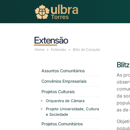
Extensão
Home
Extensão
Blitz
do Coração
Blit
Assuntos Comunitários
As pr
Convênios Empresariais
observ
comun
Projetos Culturais
da so
Orquestra de Câmara
popul
Projeto Universidade, Cultura
as de 
e Sociedade
Objet
Projetos Comunitários
popul