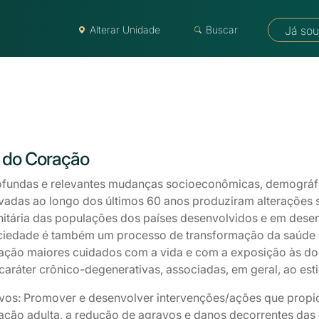
Alterar Unidade
Buscar
Já sou
z do Coração
ofundas e relevantes mudanças socioeconômicas, demográfi
adas ao longo dos últimos 60 anos produziram alterações sig
itária das populações dos países desenvolvidos e em dese
ciedade é também um processo de transformação da saúde e
ação maiores cuidados com a vida e com a exposição às d
caráter crônico-degenerativas, associadas, em geral, ao estil
ivos: Promover e desenvolver intervenções/ações que propi
ação adulta, a redução de agravos e danos decorrentes das