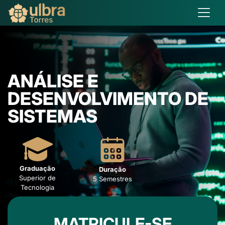
ANÁLISE E
DESENVOLVIMENTO DE
SISTEMAS
Graduação
Duração
Superior de
5 Semestres
Tecnologia
MATRICULE-SE