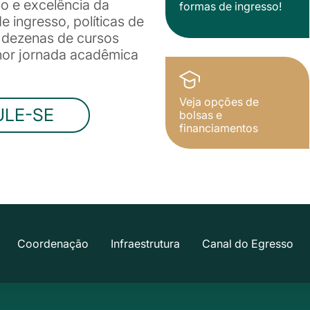
ão e excelência da
formas de ingresso!
 ingresso, políticas de
e dezenas de cursos
lhor jornada acadêmica
Veja opções de
ULE-SE
bolsas e
financiamentos
Coordenação
Infraestrutura
Canal do Egresso