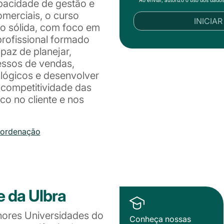
Ao enviar, autorizo o uso dos dado
pacidade de gestão e
merciais, o curso
INICIA
o sólida, com foco em
profissional formado
paz de planejar,
essos de vendas,
lógicos e desenvolver
a competitividade das
o no cliente e nos
oordenação
e da Ulbra
hores Universidades do
Conheça nossas