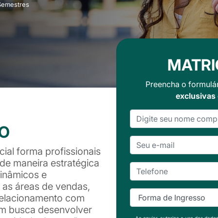
Semestres
MATRI
Preencha o formulá
exclusivas
SO
al forma profissionais
de maneira estratégica
inâmicos e
 as áreas de vendas,
relacionamento com
uem busca desenvolver