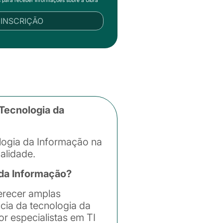
s para receber informações sobre a Ulbra
R INSCRIÇÃO
Tecnologia da
logia da Informação na
alidade.
da Informação?
erecer amplas
cia da tecnologia da
r especialistas em TI