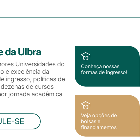
e da Ulbra
hores Universidades do
Conheça nossas
ão e excelência da
formas de ingresso!
 ingresso, políticas de
e dezenas de cursos
lhor jornada acadêmica
Veja opções de
ULE-SE
bolsas e
financiamentos