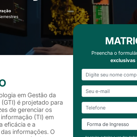
ração
Semestres
MATRI
Preencha o formulá
exclusivas
SO
ologia em Gestão da
(GTI) é projetado para
zes de gerenciar os
 informação (TI) em
 eficácia e a
 das informações. O