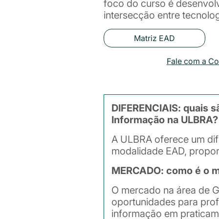
foco do curso é desenvol
intersecção entre tecnolo
Matriz EAD
Fale com a C
DIFERENCIAIS: quais sã
Informação na ULBRA?
A ULBRA oferece um dife
modalidade EAD, proporc
MERCADO: como é o mer
O mercado na área de G
oportunidades para prof
informação em praticame