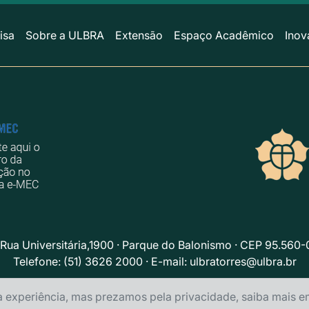
isa
Sobre a ULBRA
Extensão
Espaço Acadêmico
Inov
Rua Universitária,1900 · Parque do Balonismo · CEP 95.560-
Telefone: (51) 3626 2000 · E-mail:
ulbratorres@ulbra.br
Política de privacidade
a experiência, mas prezamos pela privacidade, saiba mais 