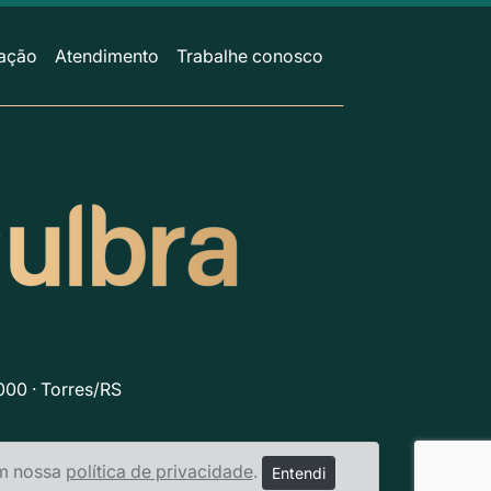
ação
Atendimento
Trabalhe conosco
000 · Torres/RS
em nossa
política de privacidade
.
Entendi