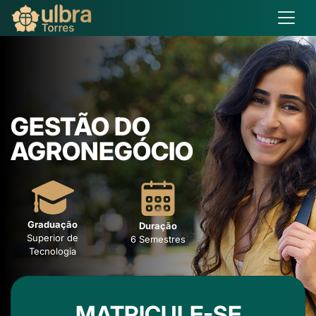
GESTÃO DO
AGRONEGÓCIO
Graduação
Duração
Superior de
6 Semestres
Tecnologia
MATRICULE-SE