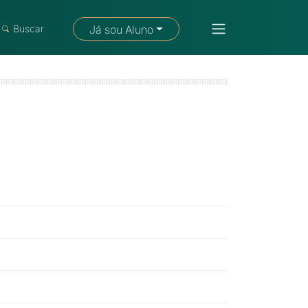
Fale com um consultor
Buscar
Já sou Aluno