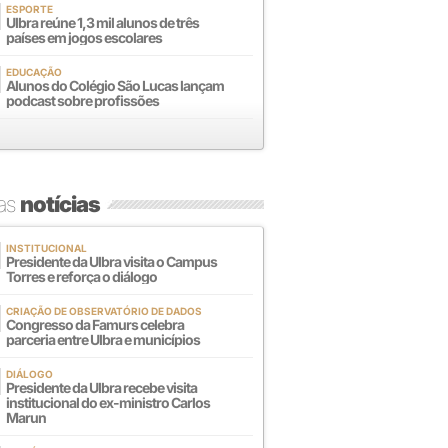
ESPORTE
Ulbra reúne 1,3 mil alunos de três
países em jogos escolares
EDUCAÇÃO
Alunos do Colégio São Lucas lançam
podcast sobre profissões
mas
notícias
INSTITUCIONAL
Presidente da Ulbra visita o Campus
Torres e reforça o diálogo
CRIAÇÃO DE OBSERVATÓRIO DE DADOS
Congresso da Famurs celebra
parceria entre Ulbra e municípios
DIÁLOGO
Presidente da Ulbra recebe visita
institucional do ex-ministro Carlos
Marun