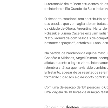
Luteranos Mirim reúnem estudantes de esc
do interior do Rio Grande do Sul e inclusiv
O desporto estudantil tem contribuído pa
das escolas que vem agitando em todas as 
da cidade de Oberá, Argentina. Na tarde 
Poliszuk e Luisina Cáceres estavam radian
"Estou admirada com os locais de competiç
bastante espaçoso", enfatizou Luana, co
Na partida de handebol da equipe masculi
Concórdia Misiones, Angel Dalman, acomp
atletas durante o jogo e vibrou intensamen
relembra a tática que havia sido combinad
Entretanto, apesar de os resultados serem
formando cidadãos e o desporto contribui 
Com uma delegação de 131 pessoas, o Co
uma viagem de 10 horas de duração realiz
Galeria de
fotos