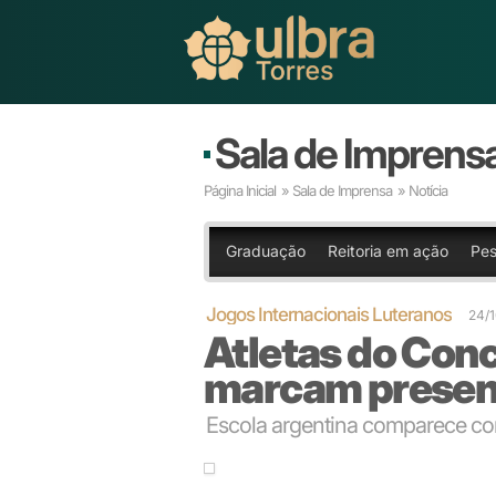
Sala de Imprens
Página Inicial
»
Sala de Imprensa
» Notícia
Graduação
Reitoria em ação
Pes
Jogos Internacionais Luteranos
24/1
Atletas do Con
marcam presen
Escola argentina comparece co