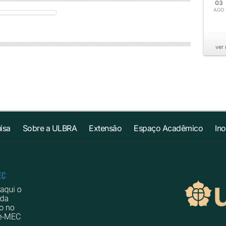
03
AGO
ver
isa
Sobre a ULBRA
Extensão
Espaço Acadêmico
In