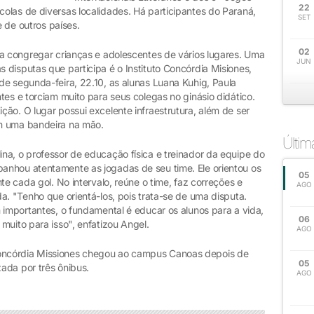
22
olas de diversas localidades. Há participantes do Paraná,
SET
e de outros países.
02
ra congregar crianças e adolescentes de vários lugares. Uma
JUN
disputas que participa é o Instituto Concórdia Misiones,
de segunda-feira, 22.10, as alunas Luana Kuhig, Paula
tes e torciam muito para seus colegas no ginásio didático.
ão. O lugar possui excelente infraestrutura, além de ser
m uma bandeira na mão.
Últi
na, o professor de educação física e treinador da equipe do
anhou atentamente as jogadas de seu time. Ele orientou os
05
te cada gol. No intervalo, reúne o time, faz correções e
AGO
a. "Tenho que orientá-los, pois trata-se de uma disputa.
 importantes, o fundamental é educar os alunos para a vida,
06
muito para isso", enfatizou Angel.
AGO
ncórdia Missiones chegou ao campus Canoas depois de
05
ada por três ônibus.
AGO