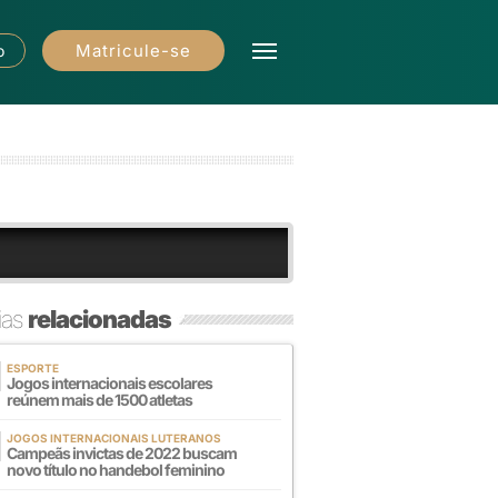
Matricule-se
o
ias
relacionadas
ESPORTE
Jogos internacionais escolares
reúnem mais de 1500 atletas
JOGOS INTERNACIONAIS LUTERANOS
Campeãs invictas de 2022 buscam
novo título no handebol feminino