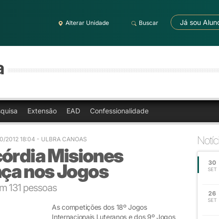
Já sou Alun
Alterar Unidade
Buscar
a
quisa
Extensão
EAD
Confessionalidade
Notíc
0/2012 18:04
- ULBRA CANOAS
córdia Misiones
30
ça nos Jogos
SET
m 131 pessoas
26
SET
As competições dos 18º Jogos
Internacionais Luteranos e dos 9º Jogos