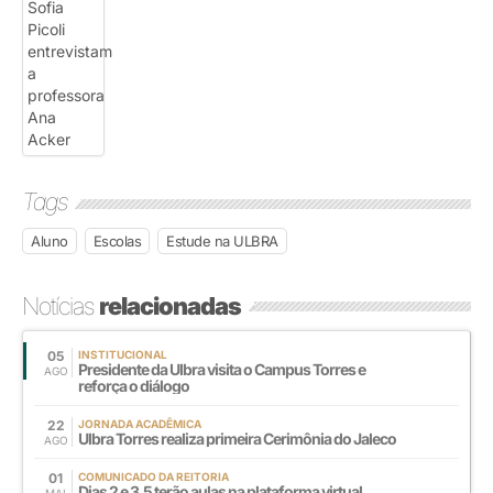
Tags
Aluno
Escolas
Estude na ULBRA
Notícias
relacionadas
05
INSTITUCIONAL
Presidente da Ulbra visita o Campus Torres e
AGO
reforça o diálogo
22
JORNADA ACADÊMICA
Ulbra Torres realiza primeira Cerimônia do Jaleco
AGO
01
COMUNICADO DA REITORIA
Dias 2 e 3.5 terão aulas na plataforma virtual
MAI