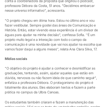
conta a coordenadora da proposta que originou o podcast,
professora Débora da Costa, 51 anos. "Decidimos embarcar
nesse universo informativo", acrescenta.
"O projeto chegou em ótima hora. Estou no último ano e vou
fazer vestibular. Sempre gostei das áreas de Comunicação e
História. Então, estar vivendo essa experiência é um divisor de
águas para ajudar na minha decisão", confessa Sofia. ''É um
projeto muito legal e a interação com todo o campo da
comunicação é uma novidade que vai nos ajudar na escolha que
vamos fazer daqui a alguns meses'', relata Ana Clara Silva, 17.
Mídias sociais
"O objetivo do projeto é ajudar a conhecer e desmistificar as
graduações, tentando, assim, ajudar aqueles que estão em
dúvida, nervosos ou não fazem ideia de que caminho seguir",
enfatiza a professora Débora. O protagonismo do projeto é
totalmente dos alunos. Eles elaboram textos e fazem a parte
prática no campus da Ulbra Canoas.
Os estudantes também criaram e fazem a manutenção das
mídias sociais. "Sei que se trata de um trabalho embrião, porém