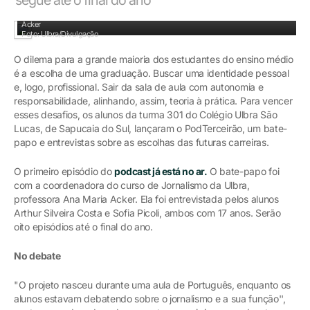
PodTerceirão: alunos Arthur Costa e Sofia Picoli entrevistam a professora Ana
Acker
Foto: Ulbra/Divulgação
O dilema para a grande maioria dos estudantes do ensino médio
é a escolha de uma graduação. Buscar uma identidade pessoal
e, logo, profissional. Sair da sala de aula com autonomia e
responsabilidade, alinhando, assim, teoria à prática. Para vencer
esses desafios, os alunos da turma 301 do Colégio Ulbra São
Lucas, de Sapucaia do Sul, lançaram o PodTerceirão, um bate-
papo e entrevistas sobre as escolhas das futuras carreiras.
O primeiro episódio do
podcast já está no ar
.
O bate-papo foi
com a coordenadora do curso de Jornalismo da Ulbra,
professora Ana Maria Acker. Ela foi entrevistada pelos alunos
Arthur Silveira Costa e Sofia Picoli, ambos com 17 anos. Serão
oito episódios até o final do ano.
No debate
"O projeto nasceu durante uma aula de Português, enquanto os
alunos estavam debatendo sobre o jornalismo e a sua função'',