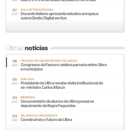
07
AULA INTERNACIONAL
Docente italiano apresenta estudos europeus
OUT
sobre Direito Digital em live
Últimas
notícias
06
CRIAÇÃO DE OBSERVATÓRIO DE DADOS
Congresso da Famurs celebra parceria entre Ulbra
AGO
e municípios
05
DIÁLOGO
Presidente da Ulbra recebe visita institucional do
AGO
ex-ministro Carlos Marun
03
MEMÓRIA
Documentário de alunos da Ulbra preserva
AGO
depoimento de Bagre Fagundes
03
PALAVRA DO PRESIDENTE
Construindo o futuro da Ulbra
AGO