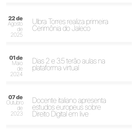
22 de
Ulbra Torres realiza primeira
Agosto
Cerimônia do Jaleco
de
2025
01 de
Dias 2 e 3.5 terão aulas na
Maio
plataforma virtual
de
2024
07 de
Docente italiano apresenta
Outubro
estudos europeus sobre
de
Direito Digital em live
2023