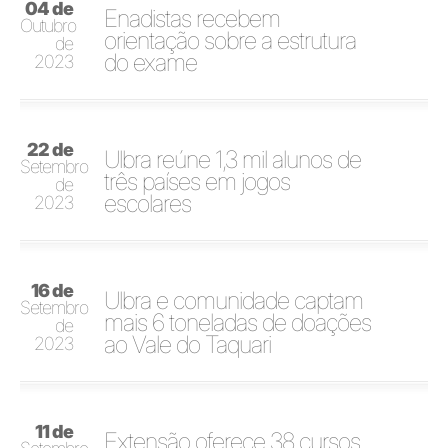
04 de
Enadistas recebem
Outubro
orientação sobre a estrutura
de
do exame
2023
22 de
Ulbra reúne 1,3 mil alunos de
Setembro
três países em jogos
de
escolares
2023
16 de
Ulbra e comunidade captam
Setembro
mais 6 toneladas de doações
de
ao Vale do Taquari
2023
11 de
Extensão oferece 38 cursos