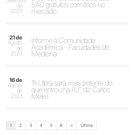
Setembro
EAD gratuitos com foco no
de
mercado
2023
21 de
Informe à Comunidade
Agosto
Acadêmica - Faculdades de
de
Medicina
2023
16 de
"A Ulbra sairá mais potente do
Agosto
que entrou na RJ", diz Carlos
de
Melke
2023
1
2
3
4
5
6
>
Última