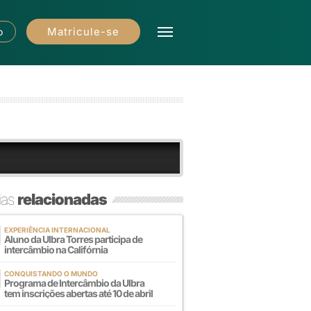
Matricule-se
o
ias
relacionadas
EXPERIÊNCIA INTERNACIONAL
Aluno da Ulbra Torres participa de
intercâmbio na Califórnia
CONQUISTANDO O MUNDO
Programa de Intercâmbio da Ulbra
tem inscrições abertas até 10 de abril