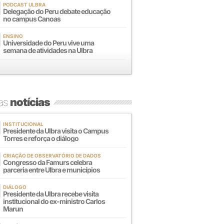
PODCAST ULBRA
Delegação do Peru debate educação
no campus Canoas
ENSINO
Universidade do Peru vive uma
semana de atividades na Ulbra
mas
notícias
INSTITUCIONAL
Presidente da Ulbra visita o Campus
Torres e reforça o diálogo
CRIAÇÃO DE OBSERVATÓRIO DE DADOS
Congresso da Famurs celebra
parceria entre Ulbra e municípios
DIÁLOGO
Presidente da Ulbra recebe visita
institucional do ex-ministro Carlos
Marun