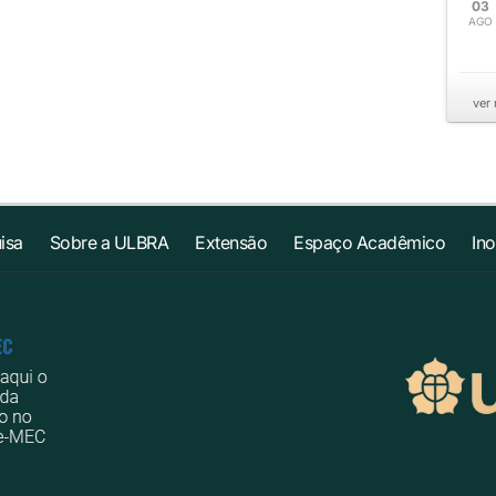
03
AGO
ver
isa
Sobre a ULBRA
Extensão
Espaço Acadêmico
In