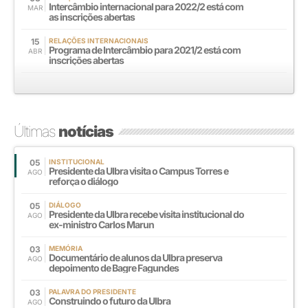
Intercâmbio internacional para 2022/2 está com
MAR
as inscrições abertas
15
RELAÇÕES INTERNACIONAIS
Programa de Intercâmbio para 2021/2 está com
ABR
inscrições abertas
Últimas
notícias
05
INSTITUCIONAL
Presidente da Ulbra visita o Campus Torres e
AGO
reforça o diálogo
05
DIÁLOGO
Presidente da Ulbra recebe visita institucional do
AGO
ex-ministro Carlos Marun
03
MEMÓRIA
Documentário de alunos da Ulbra preserva
AGO
depoimento de Bagre Fagundes
03
PALAVRA DO PRESIDENTE
Construindo o futuro da Ulbra
AGO