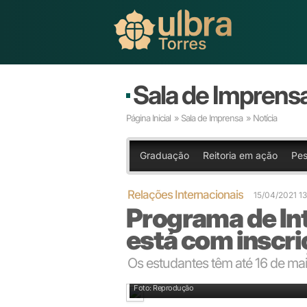
Sala de Imprens
Página Inicial
»
Sala de Imprensa
» Notícia
Graduação
Reitoria em ação
Pes
Relações Internacionais
15/04/2021 1
Programa de In
está com inscri
Os estudantes têm até 16 de mai
Foto: Reprodução