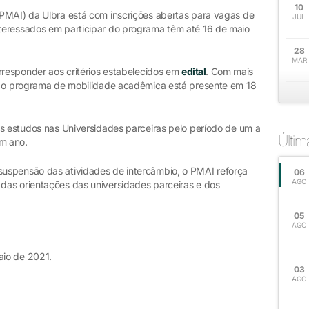
10
PMAI) da Ulbra está com inscrições abertas para vagas de
JUL
teressados em participar do programa têm até 16 de maio
28
MAR
rresponder aos critérios estabelecidos em
edital
. Com mais
s, o programa de mobilidade acadêmica está presente em 18
os estudos nas Universidades parceiras pelo período de um a
Últi
um ano.
uspensão das atividades de intercâmbio, o PMAI reforça
06
AGO
das orientações das universidades parceiras e dos
05
AGO
aio de 2021.
03
AGO