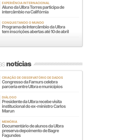
EXPERIÊNCIA INTERNACIONAL
Aluno da Ulbra Torres participa de
intercâmbio na Califórnia
CONQUISTANDO O MUNDO
Programa de Intercâmbio da Ulbra
tem inscrições abertas até 10 de abril
mas
notícias
CRIAÇÃO DE OBSERVATÓRIO DE DADOS
Congresso da Famurs celebra
parceria entre Ulbra e municípios
DIÁLOGO
Presidente da Ulbra recebe visita
institucional do ex-ministro Carlos
Marun
MEMÓRIA
Documentário de alunos da Ulbra
preserva depoimento de Bagre
Fagundes