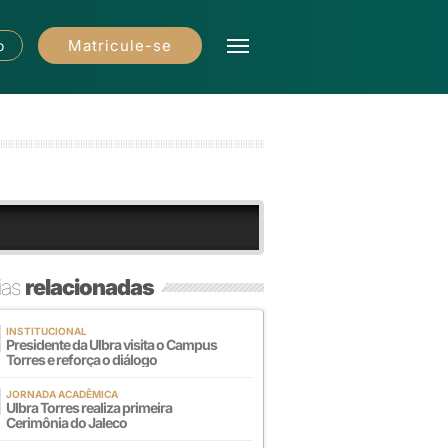
Matricule-se
o
ias
relacionadas
INSTITUCIONAL
Presidente da Ulbra visita o Campus
Torres e reforça o diálogo
JORNADA ACADÊMICA
Ulbra Torres realiza primeira
Cerimônia do Jaleco