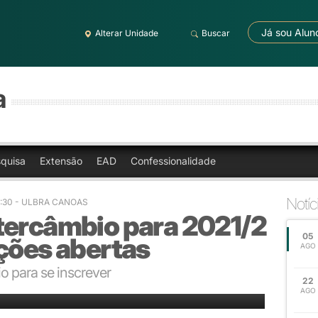
Já sou Alun
Alterar Unidade
Buscar
a
quisa
Extensão
EAD
Confessionalidade
Notíc
3:30
- ULBRA CANOAS
tercâmbio para 2021/2
05
ções abertas
AGO
o para se inscrever
22
AGO