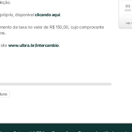
eleção.
03
AGO
 próprio, disponível
clicando aqui
.
ver
mento da taxa no valor de R$ 150,00, cujo comprovante
ine.
 site
www.ulbra.br/intercambio
.
luno