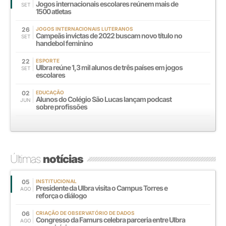
Jogos internacionais escolares reúnem mais de
SET
1500 atletas
26
JOGOS INTERNACIONAIS LUTERANOS
Campeãs invictas de 2022 buscam novo título no
SET
handebol feminino
22
ESPORTE
Ulbra reúne 1,3 mil alunos de três países em jogos
SET
escolares
02
EDUCAÇÃO
Alunos do Colégio São Lucas lançam podcast
JUN
sobre profissões
Últimas
notícias
05
INSTITUCIONAL
Presidente da Ulbra visita o Campus Torres e
AGO
reforça o diálogo
06
CRIAÇÃO DE OBSERVATÓRIO DE DADOS
Congresso da Famurs celebra parceria entre Ulbra
AGO