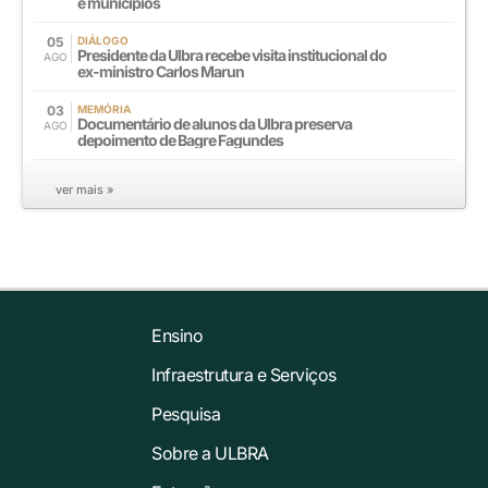
e municípios
05
DIÁLOGO
Presidente da Ulbra recebe visita institucional do
AGO
ex-ministro Carlos Marun
03
MEMÓRIA
Documentário de alunos da Ulbra preserva
AGO
depoimento de Bagre Fagundes
ver mais »
Ensino
Infraestrutura e Serviços
Pesquisa
Sobre a ULBRA