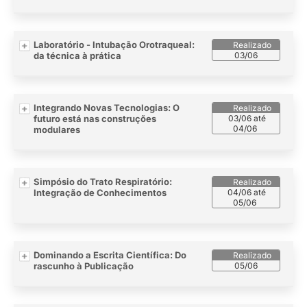
Laboratório - Intubação Orotraqueal:
da técnica à prática
03/06
Integrando Novas Tecnologias: O
futuro está nas construções
03/06 até
04/06
modulares
Simpósio do Trato Respiratório:
Integração de Conhecimentos
04/06 até
05/06
Dominando a Escrita Científica: Do
rascunho à Publicação
05/06