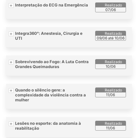
Interpretação do ECG na Emergência
07/06
Integra360°: Anestesia, Cirurgia e
UTI
09/06 até 10/06
Sobrevivendo ao Fogo: A Luta Contra
Grandes Queimaduras
10/06
Quando o silêncio gere: a
complexidade da violência contra a
11/06
mulher
Lesões no esporte: da anatomia à
reabilitação
11/06