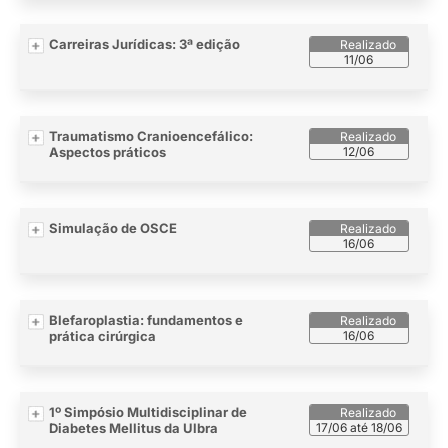
Carreiras Jurídicas: 3ª edição
11/06
Traumatismo Cranioencefálico:
Aspectos práticos
12/06
Simulação de OSCE
16/06
Blefaroplastia: fundamentos e
prática cirúrgica
16/06
1º Simpósio Multidisciplinar de
Diabetes Mellitus da Ulbra
17/06 até 18/06