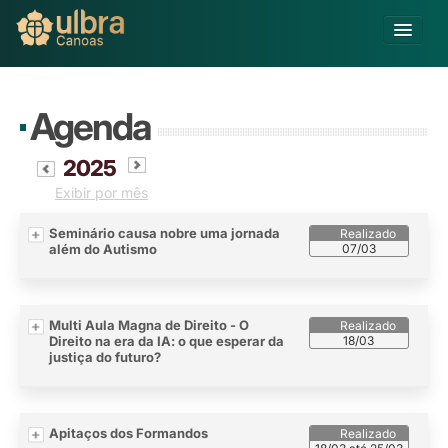
Alterar Unidade
Agenda
Buscar
Já sou Aluno
2025
Exibir por mês
Matricule-se
Seminário causa nobre uma jornada
Educação Básica
além do Autismo
07/03
Graduação
Educação a Distância
Pós-graduação
Multi Aula Magna de Direito - O
Pesquisa
Direito na era da IA: o que esperar da
18/03
justiça do futuro?
Extensão
Infraestrutura e Serviços
Inovação
Apitaços dos Formandos
Sobre a ULBRA