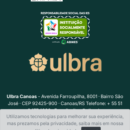
Ulbra Canoas
- Avenida Farroupilha, 8001 · Bairro São
José · CEP 92425-900 · Canoas/RS Telefone: + 55 51
3477.4000 · E-mail:
ulbra@ulbra.br
Utilizamos tecnologias para melhorar sua experiência,
Política de privacidade
mas prezamos pela privacidade, saiba mais em nossa