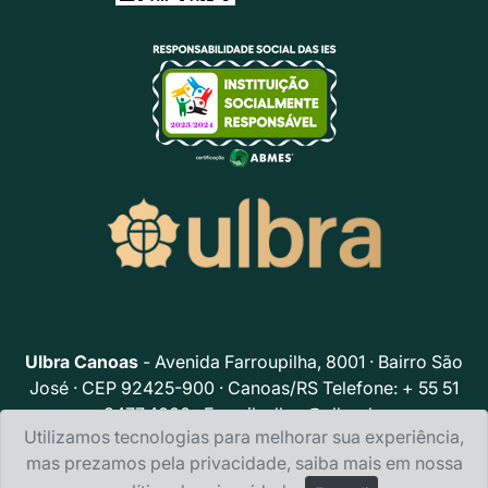
Ulbra Canoas
- Avenida Farroupilha, 8001 · Bairro São
José · CEP 92425-900 · Canoas/RS Telefone: + 55 51
3477.4000 · E-mail:
ulbra@ulbra.br
Utilizamos tecnologias para melhorar sua experiência,
Política de privacidade
mas prezamos pela privacidade, saiba mais em nossa