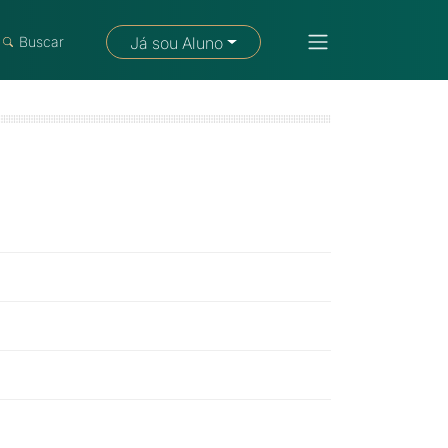
Fale com um consultor
Buscar
Já sou Aluno