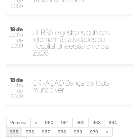
de
2009
19 de
ULBRA e gestores públicos
Junho
retomam as atividades do
de
Hospital Universitário no dia
2009
25.06
18 de
CRI-AÇÃO Dança pra todo
Junho
mundo ver
de
2009
Primeira
<
960
961
962
963
964
965
966
967
968
969
970
>