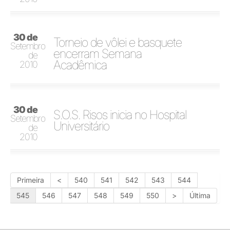
30 de
Torneio de vôlei e basquete
Setembro
encerram Semana
de
Acadêmica
2010
30 de
S.O.S. Risos inicia no Hospital
Setembro
Universitário
de
2010
Primeira
<
540
541
542
543
544
545
546
547
548
549
550
>
Última