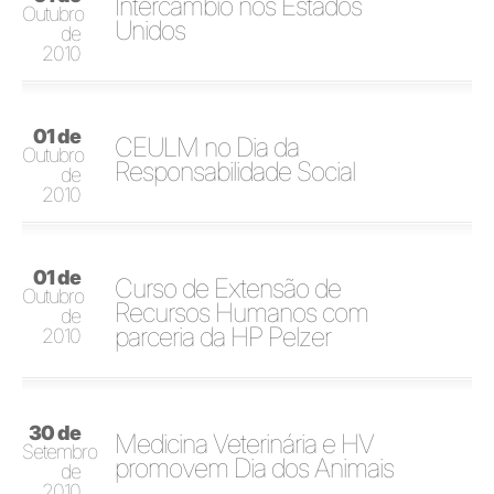
Intercâmbio nos Estados
Outubro
Unidos
de
2010
01 de
CEULM no Dia da
Outubro
Responsabilidade Social
de
2010
01 de
Curso de Extensão de
Outubro
Recursos Humanos com
de
parceria da HP Pelzer
2010
30 de
Medicina Veterinária e HV
Setembro
promovem Dia dos Animais
de
2010