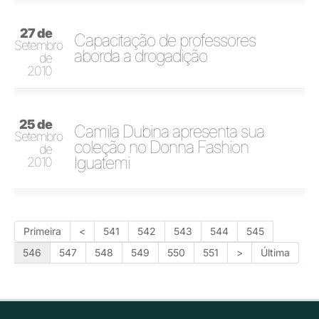
27 de
Capacitação de professores
Setembro
aborda a drogadição
de
2010
25 de
Camila Dubina apresenta sua
Setembro
coleção no Donna Fashion
de
Iguatemi
2010
Primeira
<
541
542
543
544
545
546
547
548
549
550
551
>
Última