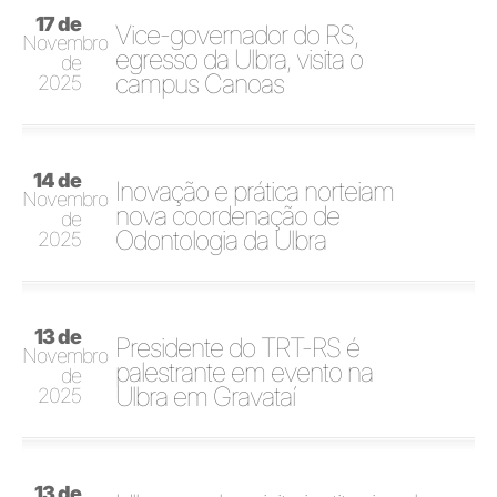
17 de
Vice-governador do RS,
Novembro
egresso da Ulbra, visita o
de
campus Canoas
2025
14 de
Inovação e prática norteiam
Novembro
nova coordenação de
de
Odontologia da Ulbra
2025
13 de
Presidente do TRT-RS é
Novembro
palestrante em evento na
de
Ulbra em Gravataí
2025
13 de