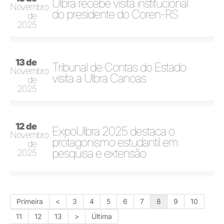
Ulbra recebe visita institucional
Novembro
do presidente do Coren-RS
de
2025
13 de
Tribunal de Contas do Estado
Novembro
visita a Ulbra Canoas
de
2025
12 de
ExpoUlbra 2025 destaca o
Novembro
protagonismo estudantil em
de
pesquisa e extensão
2025
Primeira
<
3
4
5
6
7
8
9
10
11
12
13
>
Última