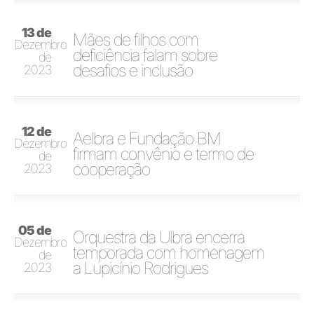
13 de
Mães de filhos com
Dezembro
deficiência falam sobre
de
desafios e inclusão
2023
12 de
Aelbra e Fundação BM
Dezembro
firmam convênio e termo de
de
cooperação
2023
05 de
Orquestra da Ulbra encerra
Dezembro
temporada com homenagem
de
a Lupicínio Rodrigues
2023