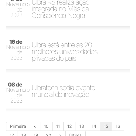
Ulbra RS realiza ação
Novembro
integrada no Mês da
de
Consciência Negra
2023
16 de
Ulbra está entre as 20
Novembro
melhores universidades
de
privadas do país
2023
08 de
Ulbratech sedia evento
Novembro
mundial de inovação
de
2023
Primeira
<
10
11
12
13
14
15
16
17
18
19
20
>
Última