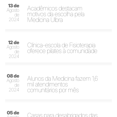
13 de
Acadêmicos destacam
Agosto
motivos da escolha pela
de
Medicina Ulbra
2024
12 de
Clínica-escola de Fisioterapia
Agosto
oferece pilates à comunidade
de
2024
08 de
Alunos da Medicina fazem 1,6
Agosto
mil atendimentos
de
comunitários por mês
2024
05 de
Casas para desabrigados das