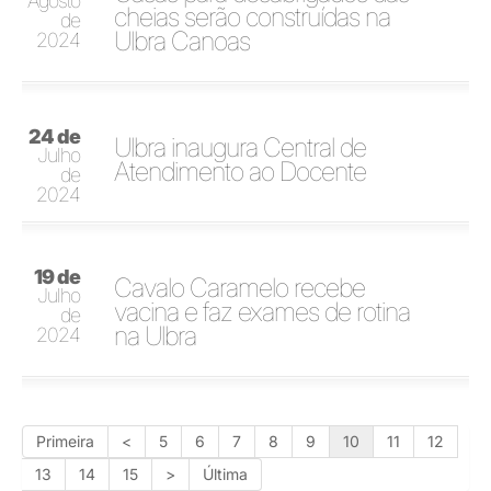
Agosto
cheias serão construídas na
de
Ulbra Canoas
2024
24 de
Ulbra inaugura Central de
Julho
Atendimento ao Docente
de
2024
19 de
Cavalo Caramelo recebe
Julho
vacina e faz exames de rotina
de
na Ulbra
2024
Primeira
<
5
6
7
8
9
10
11
12
13
14
15
>
Última