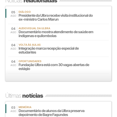
Notícias
relacionadas
05
DIÁLOGO
Presidente da Ulbra recebe visita institucional do
AGO
ex-ministro Carlos Marun
04
AUDIOVISUAL DA ULBRA
Documentário mostra atendimento de saúde em
AGO
indígenas e quilombolas
04
VOLTA ÀS AULAS
Integração marca recepção especial de
AGO
estudantes
04
OPORTUNIDADES
Fundação Ulbra está com 30 vagas abertas de
AGO
estágio
Últimas
notícias
03
MEMÓRIA
Documentário de alunos da Ulbra preserva
AGO
depoimento de Bagre Fagundes