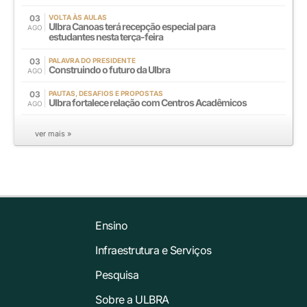
03
VOLTA ÀS AULAS
Ulbra Canoas terá recepção especial para
AGO
estudantes nesta terça-feira
03
PALAVRA DO PRESIDENTE
Construindo o futuro da Ulbra
AGO
03
PAUTAS, DESAFIOS E PROPOSTAS
Ulbra fortalece relação com Centros Acadêmicos
AGO
ver mais »
Ensino
Infraestrutura e Serviços
Pesquisa
Sobre a ULBRA