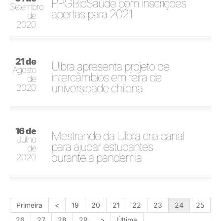
PPGBioSaúde com inscrições
Setembro
abertas para 2021
de
2020
21 de
Ulbra apresenta projeto de
Agosto
intercâmbios em feira de
de
universidade chilena
2020
16 de
Mestrando da Ulbra cria canal
Julho
para ajudar estudantes
de
durante a pandemia
2020
Primeira
<
19
20
21
22
23
24
25
26
27
28
29
>
Última