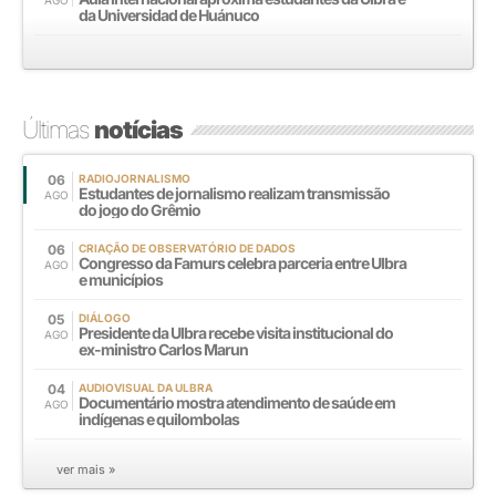
da Universidad de Huánuco
Últimas
notícias
06
RADIOJORNALISMO
Estudantes de jornalismo realizam transmissão
AGO
do jogo do Grêmio
06
CRIAÇÃO DE OBSERVATÓRIO DE DADOS
Congresso da Famurs celebra parceria entre Ulbra
AGO
e municípios
05
DIÁLOGO
Presidente da Ulbra recebe visita institucional do
AGO
ex-ministro Carlos Marun
04
AUDIOVISUAL DA ULBRA
Documentário mostra atendimento de saúde em
AGO
indígenas e quilombolas
ver mais »