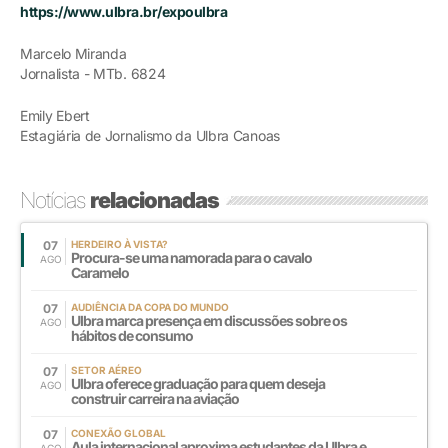
https://www.ulbra.br/expoulbra
Marcelo Miranda
Jornalista - MTb. 6824
Emily Ebert
Estagiária de Jornalismo da Ulbra Canoas
Notícias
relacionadas
07
HERDEIRO À VISTA?
Procura-se uma namorada para o cavalo
AGO
Caramelo
07
AUDIÊNCIA DA COPA DO MUNDO
Ulbra marca presença em discussões sobre os
AGO
hábitos de consumo
07
SETOR AÉREO
Ulbra oferece graduação para quem deseja
AGO
construir carreira na aviação
07
CONEXÃO GLOBAL
Aula internacional aproxima estudantes da Ulbra e
AGO