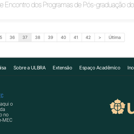
be Encontro dos Programas de Pós-graduação do
5
36
37
38
39
40
41
42
>
Última
isa
Sobre a ULBRA
Extensão
Espaço Acadêmico
In