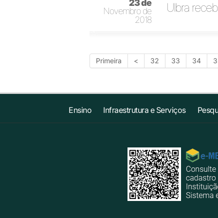
23 de
Ulbra rece
Novembro de
2018
Primeira
<
32
33
34
3
Ensino
Infraestrutura e Serviços
Pesqu