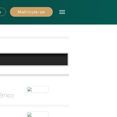
Matricule-se
o
dêmico