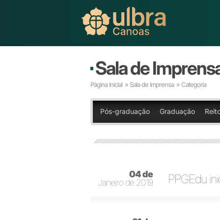
Sala de Imprens
Página Inicial
»
Sala de Imprensa
» Categoria
Pós-graduação
Graduação
Reito
04 de
PPGEdu ini
Janeiro de 2019