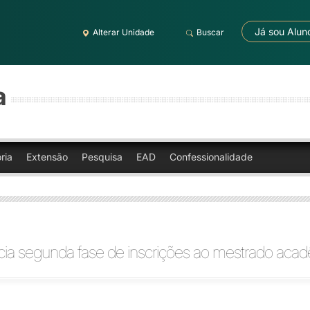
Já sou Alun
Alterar Unidade
Buscar
a
ria
Extensão
Pesquisa
EAD
Confessionalidade
cia segunda fase de inscrições ao mestrado aca