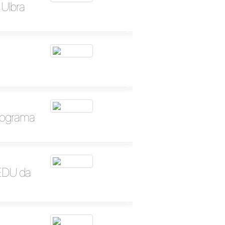
 Ulbra
rograma
GEDU da