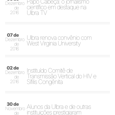
Papo Cabeça: o jornalismo
Dezembro
científico em destaque na
de
Ulbra TV
2016
07 de
Ulbra renova convênio com
Dezembro
West Virginia University
de
2016
02 de
Instituído Comitê de
Dezembro
Transmissão Vertical do HIV e
de
Sífilis Congênita
2016
30 de
Alunos da Ulbra e de outras
Novembro
instituições prestigiaram
de