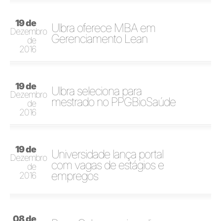
19 de
Ulbra oferece MBA em
Dezembro
Gerenciamento Lean
de
2016
19 de
Ulbra seleciona para
Dezembro
mestrado no PPGBioSaúde
de
2016
19 de
Universidade lança portal
Dezembro
com vagas de estágios e
de
empregos
2016
08 de