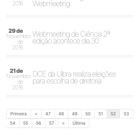
Webmeeting
2016
29 de
Webmeeting de Ciência 2ª
Novembro
edição acontece dia 30
de
2016
21 de
DCE da Ulbra realiza eleições
Novembro
para escolha de diretoria
de
2016
Primeira
<
47
48
49
50
51
52
53
54
55
56
57
>
Última