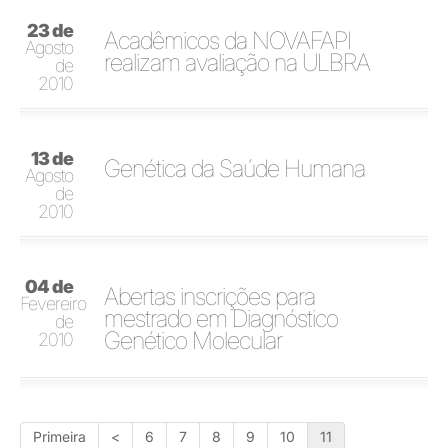
23 de
Acadêmicos da NOVAFAPI
Agosto
realizam avaliação na ULBRA
de
2010
13 de
Genética da Saúde Humana
Agosto
de
2010
04 de
Abertas inscrições para
Fevereiro
mestrado em Diagnóstico
de
Genético Molecular
2010
Primeira
<
6
7
8
9
10
11