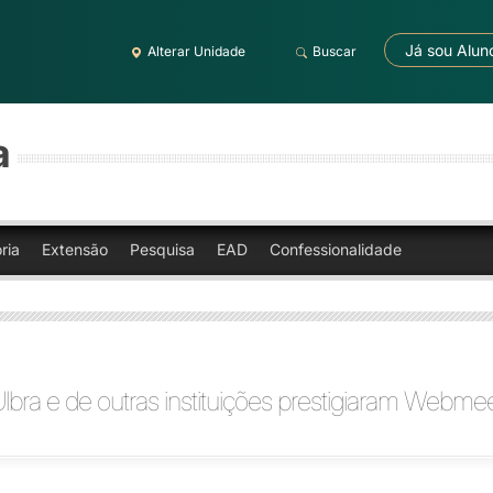
Já sou Alun
Alterar Unidade
Buscar
a
ria
Extensão
Pesquisa
EAD
Confessionalidade
lbra e de outras instituições prestigiaram Webme