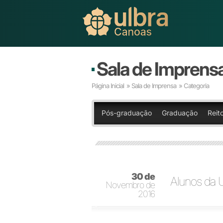
Sala de Imprens
Página Inicial
»
Sala de Imprensa
» Categoria
Pós-graduação
Graduação
Reito
30 de
Alunos da U
Novembro de
2016