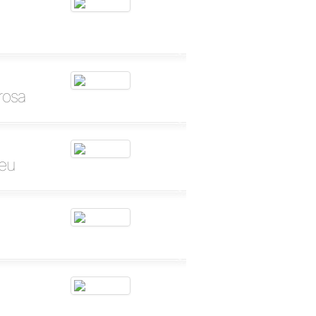
rosa
deu