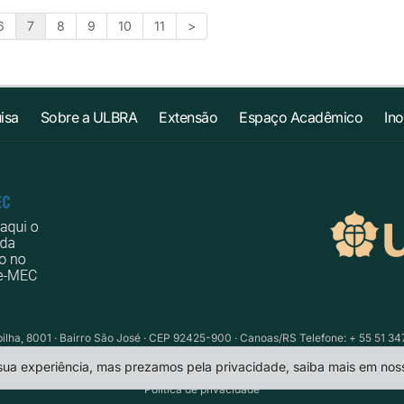
6
7
8
9
10
11
>
isa
Sobre a ULBRA
Extensão
Espaço Acadêmico
In
ilha, 8001 · Bairro São José · CEP 92425-900 · Canoas/RS Telefone: + 55 51 34
 sua experiência, mas prezamos pela privacidade, saiba mais em no
Política de privacidade