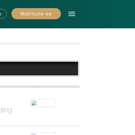
Matricule-se
o
eting