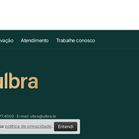
ovação
Atendimento
Trabalhe conosco
77.4000 · E-mail:
ulbra@ulbra.br
ssa
política de privacidade
.
Entendi