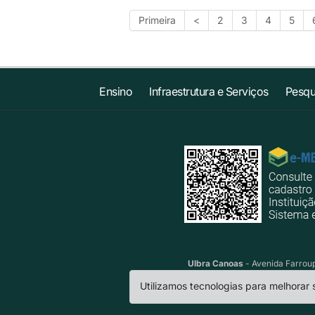
Primeira
<
2
3
4
5
Ensino
Infraestrutura e Serviços
Pesqu
Ulbra Canoas
- Avenida Farroup
Utilizamos tecnologias para melhorar