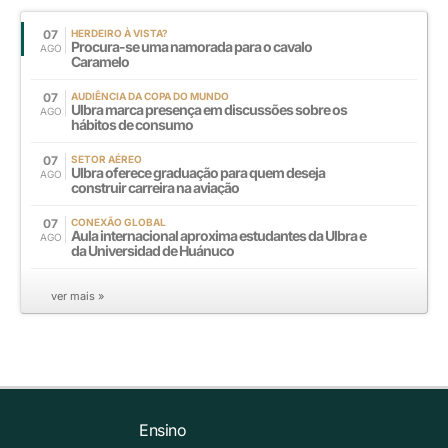
07
HERDEIRO À VISTA?
Procura-se uma namorada para o cavalo
AGO
Caramelo
07
AUDIÊNCIA DA COPA DO MUNDO
Ulbra marca presença em discussões sobre os
AGO
hábitos de consumo
07
SETOR AÉREO
Ulbra oferece graduação para quem deseja
AGO
construir carreira na aviação
07
CONEXÃO GLOBAL
Aula internacional aproxima estudantes da Ulbra e
AGO
da Universidad de Huánuco
ver mais »
Ensino