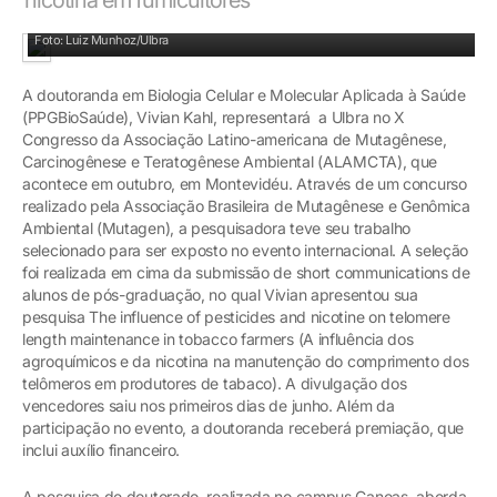
Vivian Kahl, doutoranda do PPGBioSaúde
Foto: Luiz Munhoz/Ulbra
A doutoranda em Biologia Celular e Molecular Aplicada à Saúde
(PPGBioSaúde), Vivian Kahl, representará a Ulbra no X
Congresso da Associação Latino-americana de Mutagênese,
Carcinogênese e Teratogênese Ambiental (ALAMCTA), que
acontece em outubro, em Montevidéu. Através de um concurso
realizado pela Associação Brasileira de Mutagênese e Genômica
Ambiental (Mutagen), a pesquisadora teve seu trabalho
selecionado para ser exposto no evento internacional. A seleção
foi realizada em cima da submissão de short communications de
alunos de pós-graduação, no qual Vivian apresentou sua
pesquisa The influence of pesticides and nicotine on telomere
length maintenance in tobacco farmers (A influência dos
agroquímicos e da nicotina na manutenção do comprimento dos
telômeros em produtores de tabaco). A divulgação dos
vencedores saiu nos primeiros dias de junho. Além da
participação no evento, a doutoranda receberá premiação, que
inclui auxílio financeiro.
A pesquisa de doutorado, realizada no campus Canoas, aborda