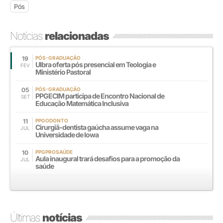
Pós
Notícias
relacionadas
19
PÓS-GRADUAÇÃO
Ulbra oferta pós presencial em Teologia e
FEV
Ministério Pastoral
05
PÓS-GRADUAÇÃO
PPGECIM participa de Encontro Nacional de
SET
Educação Matemática Inclusiva
11
PPGODONTO
Cirurgiã-dentista gaúcha assume vaga na
JUL
Universidade de Iowa
10
PPGPROSAÚDE
Aula inaugural trará desafios para a promoção da
JUL
saúde
Últimas
notícias