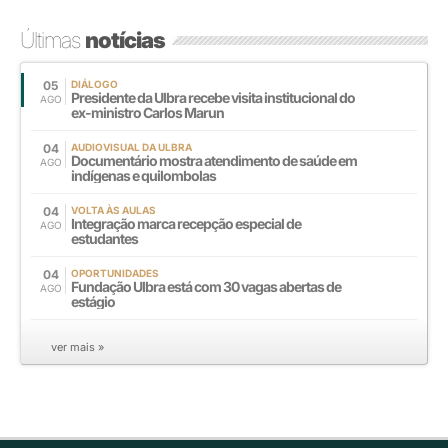
Últimas
notícias
05
DIÁLOGO
Presidente da Ulbra recebe visita institucional do
AGO
ex-ministro Carlos Marun
04
AUDIOVISUAL DA ULBRA
Documentário mostra atendimento de saúde em
AGO
indígenas e quilombolas
04
VOLTA ÀS AULAS
Integração marca recepção especial de
AGO
estudantes
04
OPORTUNIDADES
Fundação Ulbra está com 30 vagas abertas de
AGO
estágio
ver mais »