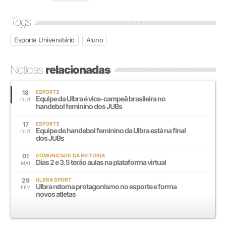
Tags
Esporte Universitário
Aluno
Notícias
relacionadas
18
ESPORTE
Equipe da Ulbra é vice-campeã brasileira no
OUT
handebol feminino dos JUBs
17
ESPORTE
Equipe de handebol feminino da Ulbra está na final
OUT
dos JUBs
01
COMUNICADO DA REITORIA
Dias 2 e 3.5 terão aulas na plataforma virtual
MAI
29
ULBRA SPORT
Ulbra retoma protagonismo no esporte e forma
FEV
novos atletas