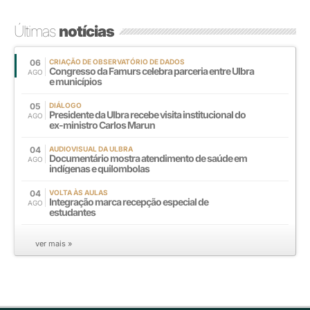
Últimas
notícias
06
CRIAÇÃO DE OBSERVATÓRIO DE DADOS
Congresso da Famurs celebra parceria entre Ulbra
AGO
e municípios
05
DIÁLOGO
Presidente da Ulbra recebe visita institucional do
AGO
ex-ministro Carlos Marun
04
AUDIOVISUAL DA ULBRA
Documentário mostra atendimento de saúde em
AGO
indígenas e quilombolas
04
VOLTA ÀS AULAS
Integração marca recepção especial de
AGO
estudantes
ver mais »