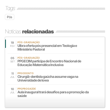
Tags
Pós
Notícias
relacionadas
19
PÓS-GRADUAÇÃO
Ulbra oferta pós presencial em Teologia e
FEV
Ministério Pastoral
05
PÓS-GRADUAÇÃO
PPGECIM participa de Encontro Nacional de
SET
Educação Matemática Inclusiva
11
PPGODONTO
Cirurgiã-dentista gaúcha assume vaga na
JUL
Universidade de Iowa
10
PPGPROSAÚDE
Aula inaugural trará desafios para a promoção da
JUL
saúde