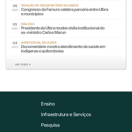
06
CRIAÇÃO DE OBSERVATÓRIO DE DADOS
Congresso da Famurs celebra parceria entre Ulbra
AGO
e municípios
05
DIÁLOGO
Presidente da Ulbra recebe visita institucional do
AGO
ex-ministro Carlos Marun
04
AUDIOVISUAL DA ULBRA
Documentário mostra atendimento de saúde em
AGO
indígenas e quilombolas
ver mais »
Ensino
Infraestrutura e Serviços
Pesquisa