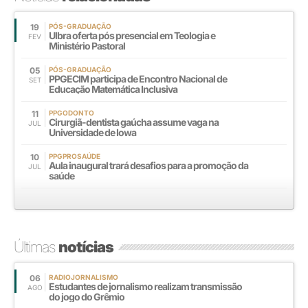
19
PÓS-GRADUAÇÃO
Ulbra oferta pós presencial em Teologia e
FEV
Ministério Pastoral
05
PÓS-GRADUAÇÃO
PPGECIM participa de Encontro Nacional de
SET
Educação Matemática Inclusiva
11
PPGODONTO
Cirurgiã-dentista gaúcha assume vaga na
JUL
Universidade de Iowa
10
PPGPROSAÚDE
Aula inaugural trará desafios para a promoção da
JUL
saúde
Últimas
notícias
06
RADIOJORNALISMO
Estudantes de jornalismo realizam transmissão
AGO
do jogo do Grêmio