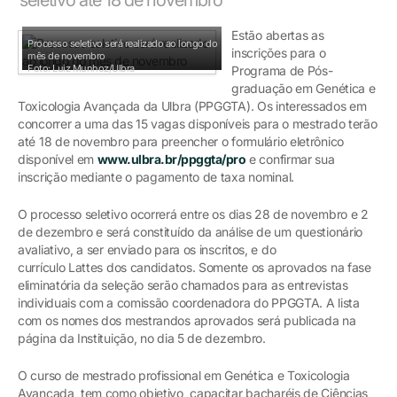
Estão abertas as
Processo seletivo será realizado ao longo do
inscrições para o
mês de novembro
Foto: Luiz Munhoz/Ulbra
Programa de Pós-
graduação em Genética e
Toxicologia Avançada da Ulbra (PPGGTA). Os interessados em
concorrer a uma das 15 vagas disponíveis para o mestrado terão
até 18 de novembro para preencher o formulário eletrônico
disponível em
www.ulbra.br/ppggta/pro
e confirmar sua
inscrição mediante o pagamento de taxa nominal.
O processo seletivo ocorrerá entre os dias 28 de novembro e 2
de dezembro e será constituído da análise de um questionário
avaliativo, a ser enviado para os inscritos, e do
currículo Lattes dos candidatos. Somente os aprovados na fase
eliminatória da seleção serão chamados para as entrevistas
individuais com a comissão coordenadora do PPGGTA. A lista
com os nomes dos mestrandos aprovados será publicada na
página da Instituição, no dia 5 de dezembro.
O curso de mestrado profissional em Genética e Toxicologia
Avançada tem como objetivo capacitar bacharéis de Ciências