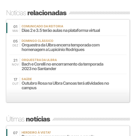
Notícias
relacionadas
01
COMUNICADO DA REITORIA
Dias 2 e 3.5 terão aulas na plataforma virtual
MAI
05
DOMINGO CLÁSSICO
Orquestra da Ulbra encerra temporada com
DEZ
homenagem a Lupicínio Rodrigues
21
ORQUESTRA DA ULBRA
Bach e Corelli no encerramento da temporada
NOV
2023 no Santander
17
SAÚDE
Outubro Rosa na Ulbra Canoas terá atividades no
OUT
campus
Últimas
notícias
07
HERDEIRO À VISTA?