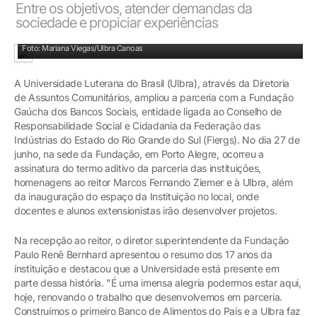
Entre os objetivos, atender demandas da
sociedade e propiciar experiências
A assinatura ocorreu durante a inauguração do espaço da Ulbra
Foto: Mariana Viegas/Ulbra Canoas
A Universidade Luterana do Brasil (Ulbra), através da Diretoria
de Assuntos Comunitários, ampliou a parceria com a Fundação
Gaúcha dos Bancos Sociais, entidade ligada ao Conselho de
Responsabilidade Social e Cidadania da Federação das
Indústrias do Estado do Rio Grande do Sul (Fiergs). No dia 27 de
junho, na sede da Fundação, em Porto Alegre, ocorreu a
assinatura do termo aditivo da parceria das instituições,
homenagens ao reitor Marcos Fernando Ziemer e à Ulbra, além
da inauguração do espaço da Instituição no local, onde
docentes e alunos extensionistas irão desenvolver projetos.
Na recepção ao reitor, o diretor superintendente da Fundação
Paulo Renê Bernhard apresentou o resumo dos 17 anos da
instituição e destacou que a Universidade está presente em
parte dessa história. "É uma imensa alegria podermos estar aqui,
hoje, renovando o trabalho que desenvolvemos em parceria.
Construímos o primeiro Banco de Alimentos do País e a Ulbra faz