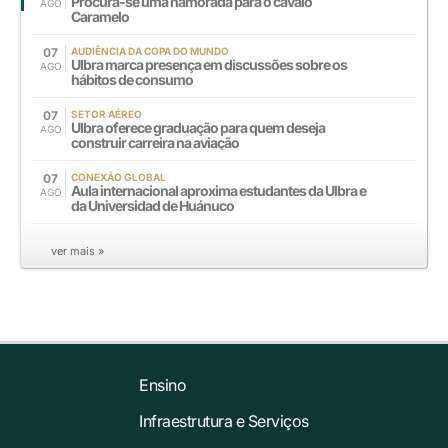
Procura-se uma namorada para o cavalo
AGO
Caramelo
07
AUDIÊNCIA DA COPA DO MUNDO
Ulbra marca presença em discussões sobre os
AGO
hábitos de consumo
07
SETOR AÉREO
Ulbra oferece graduação para quem deseja
AGO
construir carreira na aviação
07
CONEXÃO GLOBAL
Aula internacional aproxima estudantes da Ulbra e
AGO
da Universidad de Huánuco
ver mais »
Ensino
Infraestrutura e Serviços