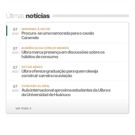
Últimas
notícias
07
HERDEIRO À VISTA?
Procura-se uma namorada para o cavalo
AGO
Caramelo
07
AUDIÊNCIA DA COPA DO MUNDO
Ulbra marca presença em discussões sobre os
AGO
hábitos de consumo
07
SETOR AÉREO
Ulbra oferece graduação para quem deseja
AGO
construir carreira na aviação
07
CONEXÃO GLOBAL
Aula internacional aproxima estudantes da Ulbra e
AGO
da Universidad de Huánuco
ver mais »