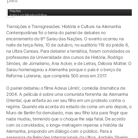
Rodrigo Simões, Débora Mütter e Ana Acker foram os painelistas do 8º Sarau das
Nações
Foto: Luiz Munhoz/Ulbra
Transições e Transgressões: História e Cultura na Alemanha
Contemporânea foi o tema do painel de debates no
encerramento do 8º Sarau das Nações. O evento ocorreu na
noite de terça-feira, 10 de outubro, no auditório 119 do prédio 6,
na Ulbra Canoas. Para debater a temática, foram convidados os
professores da Universidade dos cursos de História, Rodrigo
Simões, de Jornalismo, Ana Acker, e de Letras, Débora Mütter. O
Sarau homenageou a Alemanha porque o país é o berço da
Reforma Luterana, que completa 500 anos em 2017.
O painel debateu o filme Adeus Lênin!, comédia dramática de
2004. A película é sobre uma comunista ferrenha da Alemanha
Oriental, que enfarta ao ver seu filho em um protesto contra o
regime. Quando ela acorda do estado de coma um ano depois, o
Muro de Berlim foi derrubado, mas seu filho luta para fingir que
nada mudou, temendo que o choque lhe seja fatal. De acordo
com os convidados, o longa-metragem repensa a história da
Alemanha, propondo um diálogo com o público. Para a
assessora de Relações Internacionais da Ulbra, Andréia Silveira