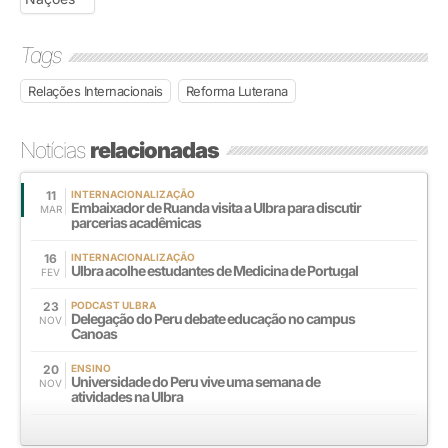
Tags
Relações Internacionais
Reforma Luterana
Notícias
relacionadas
11
INTERNACIONALIZAÇÃO
Embaixador de Ruanda visita a Ulbra para discutir
MAR
parcerias acadêmicas
16
INTERNACIONALIZAÇÃO
Ulbra acolhe estudantes de Medicina de Portugal
FEV
23
PODCAST ULBRA
Delegação do Peru debate educação no campus
NOV
Canoas
20
ENSINO
Universidade do Peru vive uma semana de
NOV
atividades na Ulbra