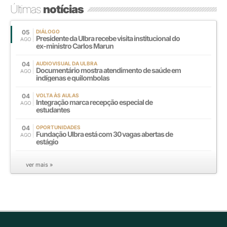
Últimas
notícias
05
DIÁLOGO
Presidente da Ulbra recebe visita institucional do
AGO
ex-ministro Carlos Marun
04
AUDIOVISUAL DA ULBRA
Documentário mostra atendimento de saúde em
AGO
indígenas e quilombolas
04
VOLTA ÀS AULAS
Integração marca recepção especial de
AGO
estudantes
04
OPORTUNIDADES
Fundação Ulbra está com 30 vagas abertas de
AGO
estágio
ver mais »