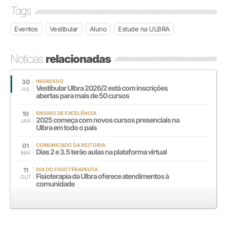
Tags
Eventos
Vestibular
Aluno
Estude na ULBRA
Notícias
relacionadas
30
INGRESSO
Vestibular Ulbra 2026/2 está com inscrições
JUL
abertas para mais de 50 cursos
10
ENSINO DE EXCELÊNCIA
2025 começa com novos cursos presenciais na
JAN
Ulbra em todo o país
01
COMUNICADO DA REITORIA
Dias 2 e 3.5 terão aulas na plataforma virtual
MAI
11
DIA DO FISIOTERAPEUTA
Fisioterapia da Ulbra oferece atendimentos à
OUT
comunidade